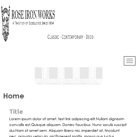
Home
Title
Lorem ipsum dolor sit amet, test link adipiscing elit.Nullam dignissim
convallis est.Quisque aliquam. Donec faucibus. Nunc iaculis suscipit
dui.
Nam
sit amet sem. Aliquam libero nisi, imperdiet at, tincidunt
nec, gravida vehicula, nisl.Praesent mattis, massa quis luctus